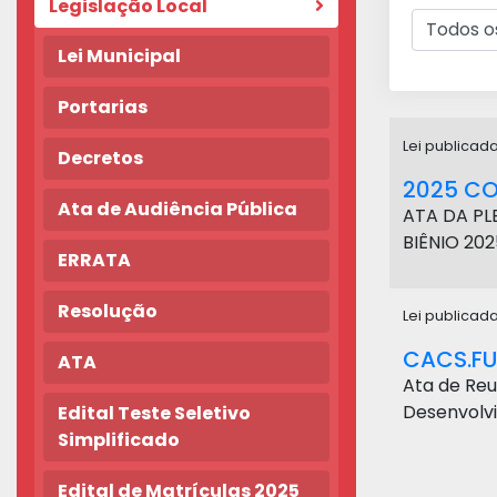
Legislação Local
Lei Municipal
Portarias
Lei publicad
Decretos
2025 CO
Ata de Audiência Pública
ATA DA PL
BIÊNIO 202
ERRATA
Resolução
Lei publicad
CACS.FU
ATA
Ata de Re
Desenvolvi
Edital Teste Seletivo
Simplificado
Edital de Matrículas 2025