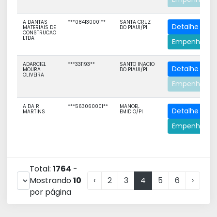
A DANTAS
***084130001**
SANTA CRUZ
Detalhe
MATERIAIS DE
DO PIAUI/PI
CONSTRUCAO
LTDA
Empenhos
ADARCIEL
***331193**
SANTO INACIO
Detalhe
MOURA
DO PIAUI/PI
OLIVEIRA
Empenhos
A DA R
***563060001**
MANOEL
Detalhe
MARTINS
EMIDIO/PI
Empenhos
Total:
1764
-
Mostrando
10
‹
2
3
4
5
6
›
por página