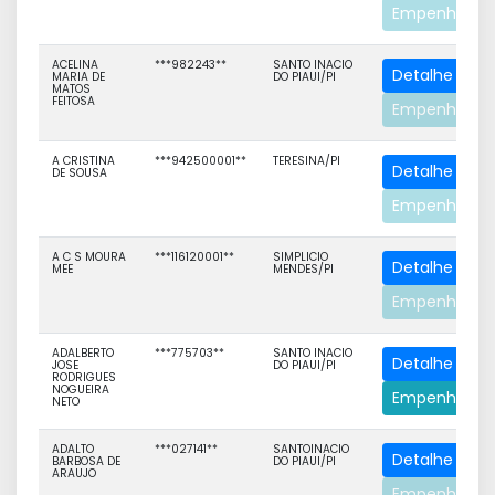
Empenhos
ACELINA
***982243**
SANTO INACIO
Detalhe
MARIA DE
DO PIAUI/PI
MATOS
FEITOSA
Empenhos
A CRISTINA
***942500001**
TERESINA/PI
Detalhe
DE SOUSA
Empenhos
A C S MOURA
***116120001**
SIMPLICIO
Detalhe
MEE
MENDES/PI
Empenhos
ADALBERTO
***775703**
SANTO INACIO
Detalhe
JOSE
DO PIAUI/PI
RODRIGUES
NOGUEIRA
Empenhos
NETO
ADALTO
***027141**
SANTOINACIO
Detalhe
BARBOSA DE
DO PIAUI/PI
ARAUJO
Empenhos