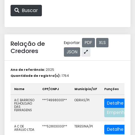
Buscar
Relação de
PDF
XLS
Exportar:
Credores
JSON
Ano de referência:
2025
Quantidade de registro(s):
1764
Nome
CPF/CNPJ
Municipio/UF
Funções
A.C BARROSO
***749980001**
OEIRAS/PI
Detalhe
FILHOLOJAO
DAS
FERRAGENS
Empenhos
A C DE
***528030001**
TERESINA/PI
Detalhe
ARAUJO LTDA